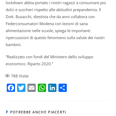
lockdown abbia portato i nostri ragazzi a consumare più
dolci e zuccheri rispetto alle abitudini prepandemia. Il
Dott. Busacchi, diestista che da anni collabora con
Federconsumatori Modena con lezioni di sana
alimentazione nelle scuole, spiega le importanti
ripercussioni di questo fenomeno sulla salute dei nostri
bambini.
“Realizzato con fondi del Ministero dello sviluppo
economico. Riparto 2020.”
788
Visite
F
T
E
W
Li
S
a
w
m
h
n
h
c
itt
ai
at
k
ar
e
er
l
s
e
e
POTREBBE ANCHE PIACERTI