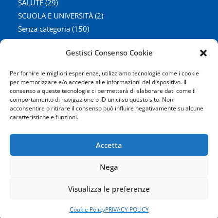
SALUTE
(29)
SCUOLA E UNIVERSITÀ
(2)
Senza categoria
(150)
TELECOMUNICAZIONI
(29)
Gestisci Consenso Cookie
TRASPORTI E TURISMO
(162)
Per fornire le migliori esperienze, utilizziamo tecnologie come i cookie
per memorizzare e/o accedere alle informazioni del dispositivo. Il
consenso a queste tecnologie ci permetterà di elaborare dati come il
Iscriviti Alla Nostra Newsletter
comportamento di navigazione o ID unici su questo sito. Non
acconsentire o ritirare il consenso può influire negativamente su alcune
MI ISCRIVO
caratteristiche e funzioni.
Ho letto e accetto le condizioni della privacy
Accetta
Nega
Visualizza le preferenze
Cookie Policy
-
Privacy Policy
Realizzato con i fondi Ministero sviluppo economico. Riparto 2020
Cookie Policy
PRIVACY POLICY
Copyright 2026 - Federconsumatori Modena