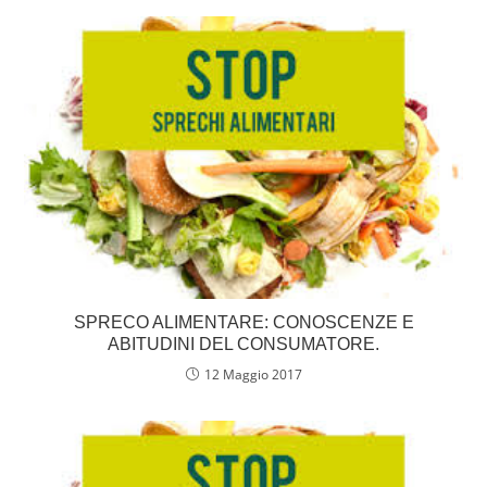
b
A
dI
o
p
n
o
p
k
SPRECO ALIMENTARE: CONOSCENZE E
ABITUDINI DEL CONSUMATORE.
12 Maggio 2017