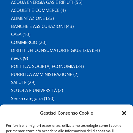
ACQUA ENERGIA GAS E RIFIUTI
(55)
ACQUISTI E-COMMERCE
(4)
ALIMENTAZIONE
(23)
BANCHE E ASSICURAZIONI
(43)
CASA
(10)
COMMERCIO
(20)
DIRITTI DEI CONSUMATORI E GIUSTIZIA
(54)
news
(9)
POLITICA, SOCIETÀ, ECONOMIA
(34)
PUBBLICA AMMINISTRAZIONE
(2)
SALUTE
(29)
SCUOLA E UNIVERSITÀ
(2)
Senza categoria
(150)
TELECOMUNICAZIONI
(29)
Gestisci Consenso Cookie
TRASPORTI E TURISMO
(162)
Per fornire le migliori esperienze, utilizziamo tecnologie come i cookie
per memorizzare e/o accedere alle informazioni del dispositivo. Il