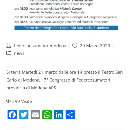
federconsumatorimodena
20 Marzo 2023
news
Si terrà Martedì 21 marzo dalle ore 14 presso il Teatro San
Carlo di Modena,il 7° Congresso di Federcosumatori
provincia di Modena APS.
299
Visite
F
T
E
W
Li
S
a
w
m
h
n
h