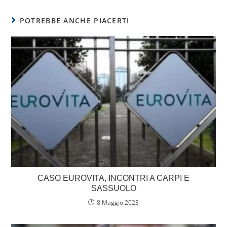
c
itt
ai
at
k
ar
e
er
l
s
e
e
POTREBBE ANCHE PIACERTI
b
A
dI
o
p
n
o
p
k
CASO EUROVITA, INCONTRI A CARPI E
SASSUOLO
8 Maggio 2023